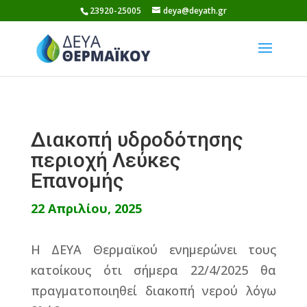
Skip
23920-25005
deya@deyath.gr
to
content
Διακοπή υδροδότησης
περιοχή Λεύκες
Επανομής
22 Απριλίου, 2025
Η ΔΕΥΑ Θερμαϊκού ενημερώνει τους
κατοίκους ότι σήμερα 22/4/2025 θα
πραγματοποιηθεί διακοπή νερού λόγω