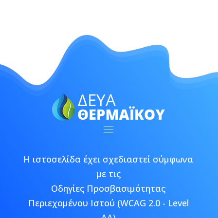
Η ιστοσελίδα έχει σχεδιαστεί σύμφωνα
με τις
Οδηγίες Προσβασιμότητας
Περιεχομένου Ιστού (WCAG 2.0 - Level
AA)