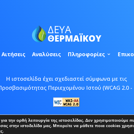
Αιτήσεις
Αναλύσεις
Πληροφορίες
Επικο
Η ιστοσελίδα έχει σχεδιαστεί σύμφωνα με τις
Προσβασιμότητας Περιεχομένου Ιστού (WCAG 2.0 - 
 © 2026 ΔΕΥΑ Θερμαϊκού | Developed by
Epic Bee M
ια την ορθή λειτουργία της ιστοσελίδας. Δεν χρησιμοποιούμε mar
ς στην ιστοδελίδα μας. Μπορείτε να μάθετε ποια cookies χρησι
ς.