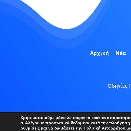
Αρχική
Νέα
Οδηγίες 
Copyright
Χρησιμοποιούμε μόνο λειτουργικά cookies απαραίτητα γ
συλλέγουμε προσωπικά δεδομένα κατά την πλοήγησή σα
ρυθμίσεις
και να διαβάσετε την
Πολιτική Απορρήτου
μα