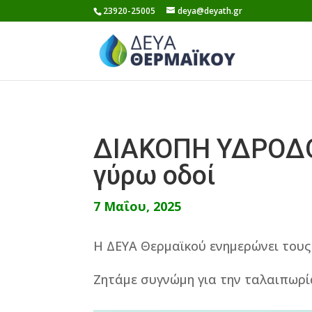
Skip
23920-25005
deya@deyath.gr
to
content
ΔΙΑΚΟΠΗ ΥΔΡΟΔΟΤ
γύρω οδοί
7 Μαΐου, 2025
Η ΔΕΥΑ Θερμαϊκού ενημερώνει τους
Ζητάμε συγνώμη για την ταλαιπωρί