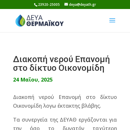
Skip
23920-25005
deya@deyath.gr
to
content
Διακοπή νερού Επανομή
στο δίκτυο Οικονομίδη
24 Μαΐου, 2025
Διακοπή νερού Επανομή στο δίκτυο
Οικονομίδη λογω έκτακτης βλάβης.
Τα συνεργεία της ΔΕΥΑΘ εργάζονται για
την όσο το δυνατόν ταχύτερη