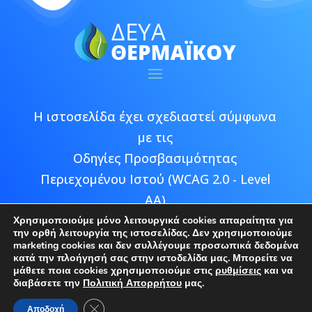
Η ιστοσελίδα έχει σχεδιαστεί σύμφωνα
με τις
Οδηγίες Προσβασιμότητας
Περιεχομένου Ιστού (WCAG 2.0 - Level
AA)
Χρησιμοποιούμε μόνο λειτουργικά cookies απαραίτητα για
την ορθή λειτουργία της ιστοσελίδας. Δεν χρησιμοποιούμε
marketing cookies και δεν συλλέγουμε προσωπικά δεδομένα
κατά την πλοήγησή σας στην ιστοδελίδα μας. Μπορείτε να
μάθετε ποια cookies χρησιμοποιούμε στις
ρυθμίσεις
και να
Copyright © 2026 ΔΕΥΑ Θερμαϊκού |
διαβάσετε την
Πολιτική Απορρήτου
μας.
Developed by
Epic Bee Multimedia
Κλείσιμο του Cookie banner για το GDPR
Αποδοχή