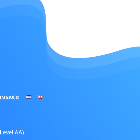
ινωνία
Level AA)