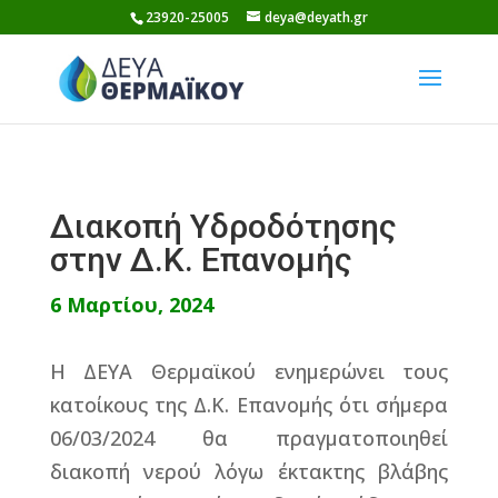
Skip
23920-25005
deya@deyath.gr
to
content
Διακοπή Υδροδότησης
στην Δ.Κ. Επανομής
6 Μαρτίου, 2024
Η ΔΕΥΑ Θερμαϊκού ενημερώνει τους
κατοίκους της Δ.Κ. Επανομής ότι σήμερα
06/03/2024 θα πραγματοποιηθεί
διακοπή νερού λόγω έκτακτης βλάβης