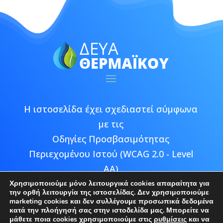
Η ιστοσελίδα έχει σχεδιαστεί σύμφωνα
με τις
Οδηγίες Προσβασιμότητας
Περιεχομένου Ιστού (WCAG 2.0 - Level
AA)
Χρησιμοποιούμε μόνο λειτουργικά cookies απαραίτητα για
την ορθή λειτουργία της ιστοσελίδας. Δεν χρησιμοποιούμε
marketing cookies και δεν συλλέγουμε προσωπικά δεδομένα
κατά την πλοήγησή σας στην ιστοδελίδα μας. Μπορείτε να
μάθετε ποια cookies χρησιμοποιούμε στις
ρυθμίσεις
και να