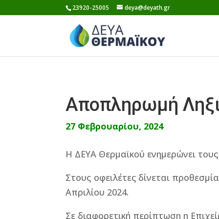
Skip
23920-25005
deya@deyath.gr
to
content
Αποπληρωμή Ληξ
27 Φεβρουαρίου, 2024
Η ΔΕΥΑ Θερμαϊκού ενημερώνει τους
Στους οφειλέτες δίνεται προθεσμί
Απριλίου 2024.
Σε διαφορετική περίπτωση η Επιχε