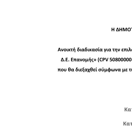
Κα
Κα