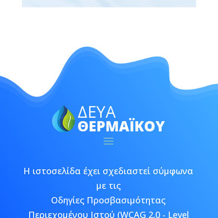
Η ιστοσελίδα έχει σχεδιαστεί σύμφωνα
με τις
Οδηγίες Προσβασιμότητας
Περιεχομένου Ιστού (WCAG 2.0 - Level