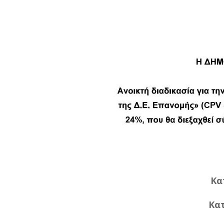
Κα
Κα