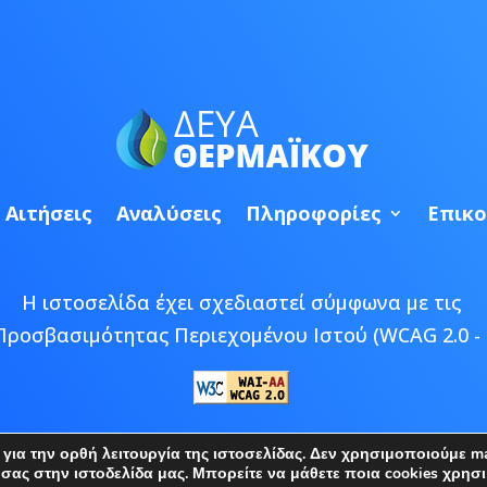
Αιτήσεις
Αναλύσεις
Πληροφορίες
Επικο
Η ιστοσελίδα έχει σχεδιαστεί σύμφωνα με τις
Προσβασιμότητας Περιεχομένου Ιστού (WCAG 2.0 - 
 © 2026 ΔΕΥΑ Θερμαϊκού | Developed by
Epic Bee M
ια την ορθή λειτουργία της ιστοσελίδας. Δεν χρησιμοποιούμε mar
ς στην ιστοδελίδα μας. Μπορείτε να μάθετε ποια cookies χρησι