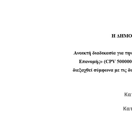
Κα
Κα