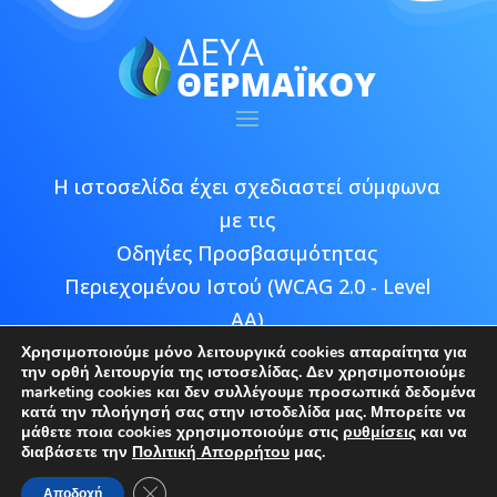
Η ιστοσελίδα έχει σχεδιαστεί σύμφωνα
με τις
Οδηγίες Προσβασιμότητας
Περιεχομένου Ιστού (WCAG 2.0 - Level
AA)
Χρησιμοποιούμε μόνο λειτουργικά cookies απαραίτητα για
την ορθή λειτουργία της ιστοσελίδας. Δεν χρησιμοποιούμε
marketing cookies και δεν συλλέγουμε προσωπικά δεδομένα
κατά την πλοήγησή σας στην ιστοδελίδα μας. Μπορείτε να
μάθετε ποια cookies χρησιμοποιούμε στις
ρυθμίσεις
και να
Copyright © 2026 ΔΕΥΑ Θερμαϊκού |
διαβάσετε την
Πολιτική Απορρήτου
μας.
Developed by
Epic Bee Multimedia
Κλείσιμο του Cookie banner για το GDPR
Αποδοχή